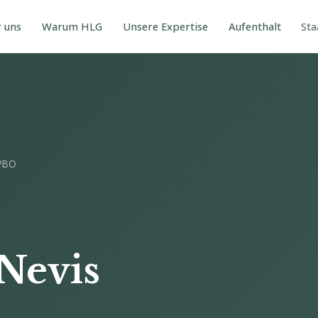
 uns
Warum HLG
Unsere Expertise
Aufenthalt
Sta
 PBO
 Nevis