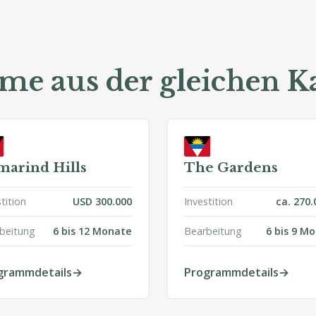
e aus der gleichen Ka
marind Hills
The Gardens
tition
USD 300.000
Investition
ca. 270.
beitung
6 bis 12 Monate
Bearbeitung
6 bis 9 M
grammdetails
Programmdetails