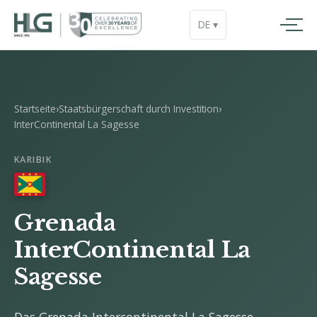
DE ▾
Startseite
›
Staatsbürgerschaft durch Investition
›
InterContinental La Sagesse
KARIBIK
Grenada
InterContinental La
Sagesse
Das Grenada Intercontinental La Sagesse